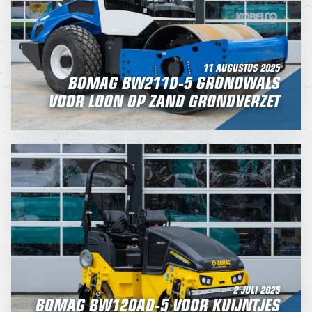
11 AUGUSTUS 2025
BOMAG BW211D-5 GRONDWALS
VOOR LOON OP ZAND GRONDVERZET
2 JULI 2025
BOMAG BW120AD-5 VOOR KUIJNTJES