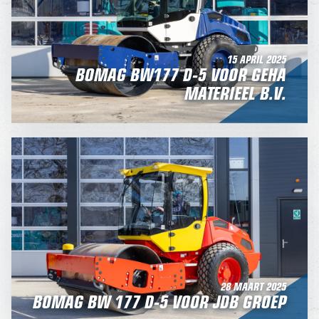
15 APRIL 2025
BOMAG BW177 D-5 VOOR GEHA
MATERIEEL B.V.
28 MAART 2025
BOMAG BW 177 D-5 VOOR JDB GROEP