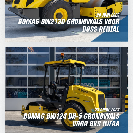
24 JUNI 2026
BOMAG BW213D GRONDWALS VOOR
BOSS RENTAL
23 APRIL 2026
BOMAG BW124 DH-5 GRONDWALS
VOOR BKS INFRA