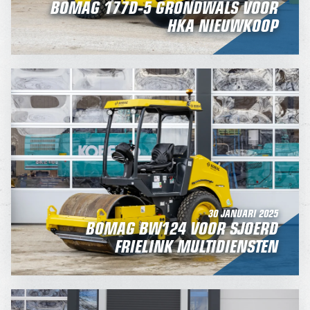
BOMAG 177D-5 GRONDWALS VOOR
HKA NIEUWKOOP
30 JANUARI 2025
BOMAG BW124 VOOR SJOERD
FRIELINK MULTIDIENSTEN