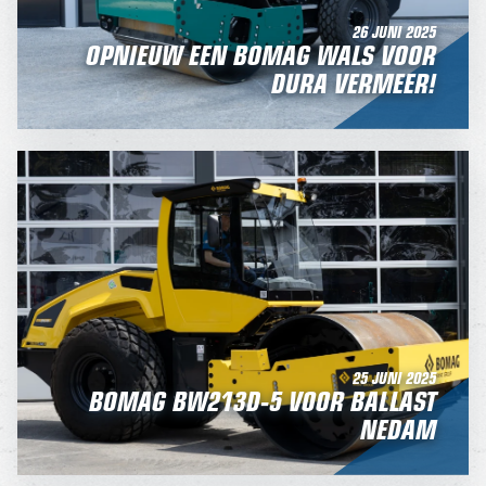
26 JUNI 2025
OPNIEUW EEN BOMAG WALS VOOR
DURA VERMEER!
25 JUNI 2025
BOMAG BW213D-5 VOOR BALLAST
NEDAM