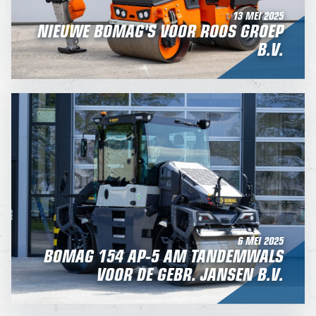
13 MEI 2025
NIEUWE BOMAG'S VOOR ROOS GROEP
B.V.
6 MEI 2025
BOMAG 154 AP-5 AM TANDEMWALS
VOOR DE GEBR. JANSEN B.V.