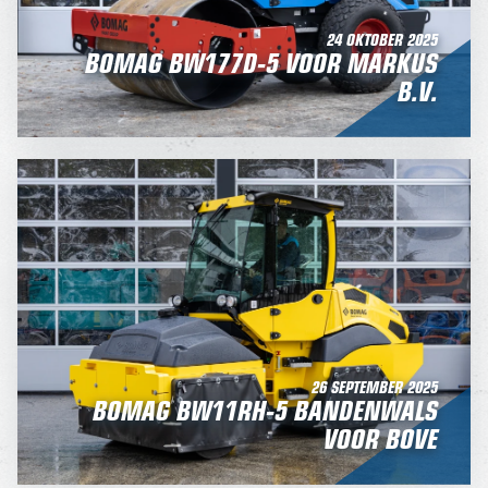
24 OKTOBER 2025
BOMAG BW177D-5 VOOR MARKUS
B.V.
26 SEPTEMBER 2025
BOMAG BW11RH-5 BANDENWALS
VOOR BOVE