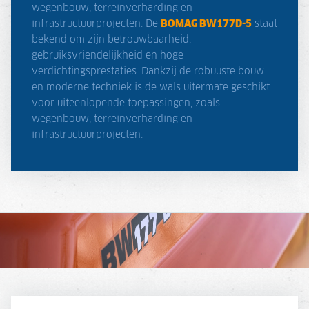
wegenbouw, terreinverharding en
infrastructuurprojecten. De
BOMAG BW177D-5
staat
bekend om zijn betrouwbaarheid,
gebruiksvriendelijkheid en hoge
verdichtingsprestaties. Dankzij de robuuste bouw
en moderne techniek is de wals uitermate geschikt
voor uiteenlopende toepassingen, zoals
wegenbouw, terreinverharding en
infrastructuurprojecten.