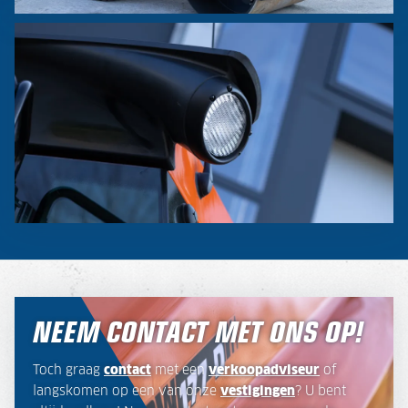
NEEM CONTACT MET ONS OP!
Toch graag
contact
met een
verkoopadviseur
of
langskomen op een van onze
vestigingen
? U bent