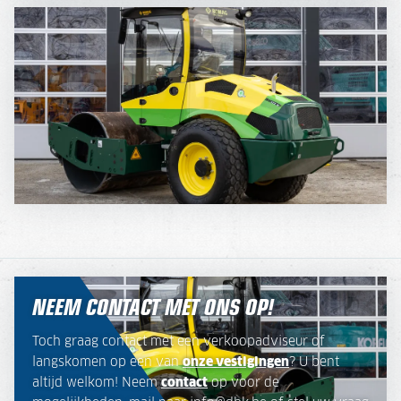
NEEM CONTACT MET ONS OP!
Toch graag contact met een verkoopadviseur of
langskomen op een van
onze vestigingen
? U bent
altijd welkom! Neem
contact
op voor de