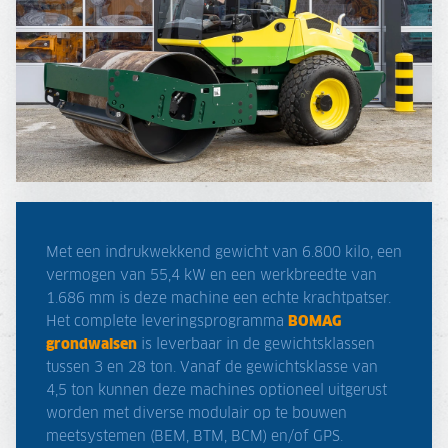
Met een indrukwekkend gewicht van 6.800 kilo, een
vermogen van 55,4 kW en een werkbreedte van
1.686 mm is deze machine een echte krachtpatser.
Het complete leveringsprogramma
BOMAG
grondwalsen
is leverbaar in de gewichtsklassen
tussen 3 en 28 ton. Vanaf de gewichtsklasse van
4,5 ton kunnen deze machines optioneel uitgerust
worden met diverse modulair op te bouwen
meetsystemen (BEM, BTM, BCM) en/of GPS.