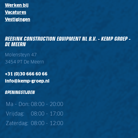
Werken bij
Vacatures
Vestigingen
REESINK CONSTRUCTION EQUIPMENT NL B.V. - KEMP GROEP -
DE MEERN
Molensteyn 47
3454 PT De Meern
+31 (0)30 666 60 66
info@kemp-groep.nl
OPENINGSTIJDEN
Ma - Don:
08:00 - 20:00
Vrijdag:
08:00 - 17:00
Zaterdag:
08:00 - 12:00