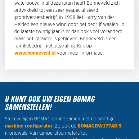
waterbouw. In al deze jaren heeft Bonneveld zich
ontwikkeld tot een zeer gespecialiseerd
grondverzetsbedrijf. In 1998 liet Harry van der
Heiden een nieuwe wind door het bedrijf waaien. In
de laatste twintig jaar is er dan ook veel veranderd
maar het karakter is gebleven. Bonneveld is een
familiebedrijf met uitstraling. Kijk op
www.bonneveld.nl
voor meer informatie.
U KUNT OOK UW EIGEN BOMAG
SAMENSTELLEN!
Stel uw eigen BOMAG online samen met de handige
machine-configurator
. Zo ook de
BOMAG BW177AD-5
grondwals. Van temperatuurmeters tot