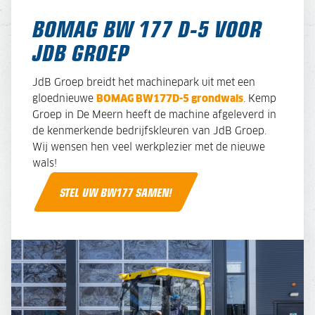
BOMAG BW 177 D-5 VOOR
JDB GROEP
JdB Groep breidt het machinepark uit met een
gloednieuwe
BOMAG BW177D-5 grondwals
. Kemp
Groep in De Meern heeft de machine afgeleverd in
de kenmerkende bedrijfskleuren van JdB Groep.
Wij wensen hen veel werkplezier met de nieuwe
wals!
STEL UW BW177 SAMEN!