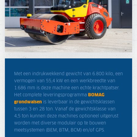
Met een indrukwekkend gewicht van 6.800 kilo, een
vermogen van 55,4 kW en een werkbreedte van
1.686 mm is deze machine een echte krachtpatser.
Het complete leveringsprogramma
BOMAG
grondwalsen
is leverbaar in de gewichtsklassen
tussen 3 en 28 ton. Vanaf de gewichtsklasse van
4,5 ton kunnen deze machines optioneel uitgerust
worden met diverse modulair op te bouwen
meetsystemen (BEM, BTM, BCM) en/of GPS.