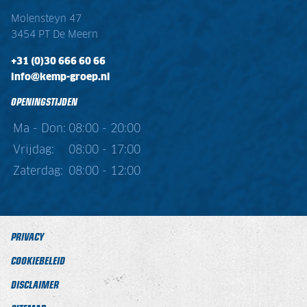
Molensteyn 47
3454 PT De Meern
+31 (0)30 666 60 66
info@kemp-groep.nl
OPENINGSTIJDEN
Ma - Don:
08:00 - 20:00
Vrijdag:
08:00 - 17:00
Zaterdag:
08:00 - 12:00
PRIVACY
COOKIEBELEID
DISCLAIMER