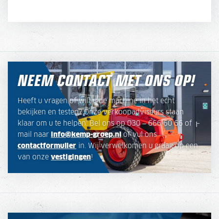
NEEM CONTACT MET ONS OP!
Heeft u vragen of wilt u de machine in het echt
bekijken en testen? Onze verkoopadviseurs staan
klaar om u te helpen. Bel ons op 030 – 666 60 66 of
mail naar
info@kemp-groep.nl
of vul ons
contactformulier
in. Wij verwelkomen u graag op een
van onze
vestigingen
!