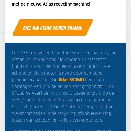
met de nieuwe Atlas recyclingmachine!
STEL UW ATLAS 350MH SAMEN!
Deze 35 ton wegende mobiele overslagmachine, met
liftcabine, pendelende steunpoten en massieve
banden, is voorzien van een Stage V motor. Deze
schone en stille motor is goed voor een hoge
productiecapaciteit. De
Atlas 350MH
heeft een
vermogen van 245 pk en een zeer groot bereik. De
liftcabine geeft de machinist uitstekend zicht op de
werkzaamheden want deze zit op ruim vijf meter
boven het maaiveld. De 350MH is zeer geschikt voor
werkzaamheden in de recycling, afvalverwerking,
lossen van schepen en vullen van containers.