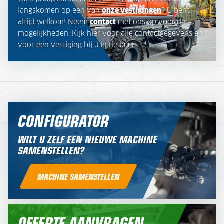
langskomen op een van
onze vestigingen
? U bent
altijd welkom! Neem
contact
met ons op voor de
mogelijkheden. Kijk hier voor alle contactgegevens en
voor een vestiging bij u in de buurt.
CONFIGURATOR
WILT U ZELF EEN NIEUWE MACHINE
SAMENSTELLEN?
MACHINE SAMENSTELLEN
OFFERTE AANVRAGEN