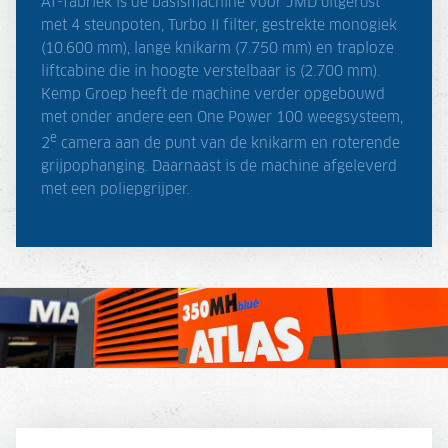
Af-fabriek is de basismachine voor JMD uitgerust
met 4 steunpoten, Turbo II filter, gestrekte monogiek
(10.600 mm), lange knikarm (7.750 mm) en traploze
liftcabine die in hoogte verstelbaar is (2.700 mm).
Kemp Groep heeft de machine verder opgebouwd
met onder andere een One Power 100 weegsysteem,
e
2
camera aan de punt van de knikarm en roterende
grijpophanging. Daarnaast is de machine afgeleverd
met een poliepgrijper.