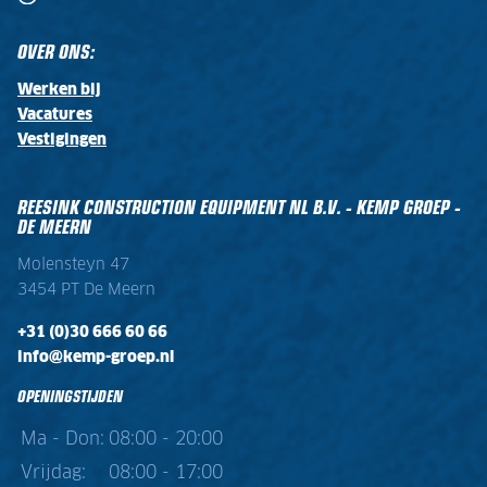
OVER ONS:
Werken bij
Vacatures
Vestigingen
REESINK CONSTRUCTION EQUIPMENT NL B.V. - KEMP GROEP -
DE MEERN
Molensteyn 47
3454 PT De Meern
+31 (0)30 666 60 66
info@kemp-groep.nl
OPENINGSTIJDEN
Ma - Don:
08:00 - 20:00
Vrijdag:
08:00 - 17:00