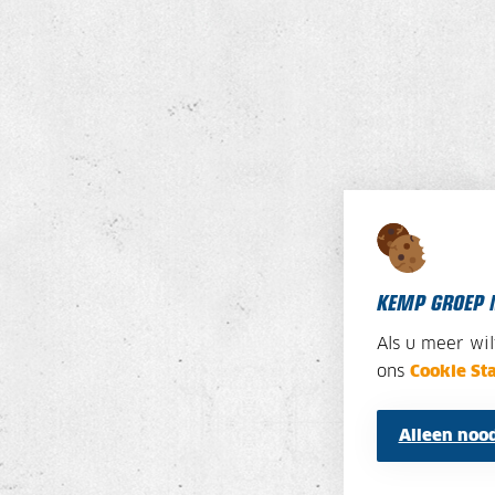
KEMP GROEP 
Als u meer wi
ons
Cookie St
Alleen nood