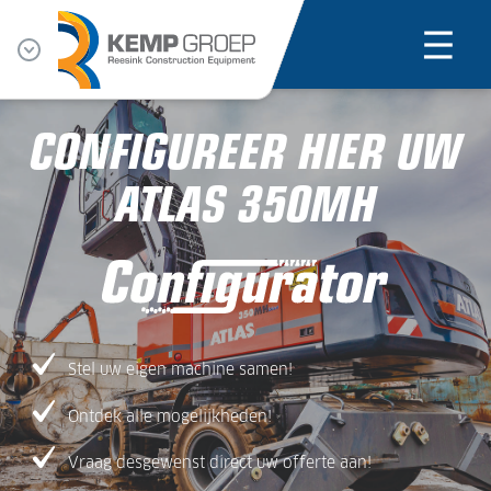
CONFIGUREER HIER UW
ATLAS 350MH
Stel uw eigen machine samen!
Ontdek alle mogelijkheden!
Vraag desgewenst direct uw offerte aan!