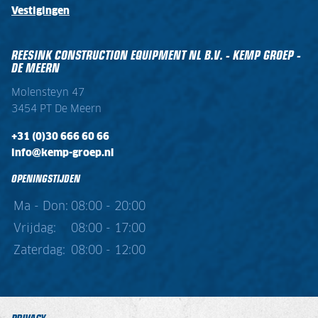
Vestigingen
REESINK CONSTRUCTION EQUIPMENT NL B.V. - KEMP GROEP -
DE MEERN
Molensteyn 47
3454 PT De Meern
+31 (0)30 666 60 66
info@kemp-groep.nl
OPENINGSTIJDEN
Ma - Don:
08:00 - 20:00
Vrijdag:
08:00 - 17:00
Zaterdag:
08:00 - 12:00
PRIVACY