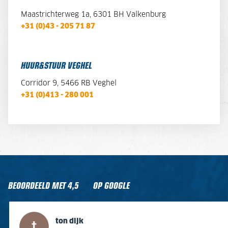
Maastrichterweg 1a, 6301 BH Valkenburg
+31 (0)43 - 205 71 87
HUUR&STUUR VEGHEL
Corridor 9, 5466 RB Veghel
+31 (0)413 - 280 001
BEOORDEELD MET
4,5
OP GOOGLE
ton dijk
Gert van Stein
J B
Jaap Ter Horst
Jurrien Plattel
Kees Van Leeuwen
ton dijk