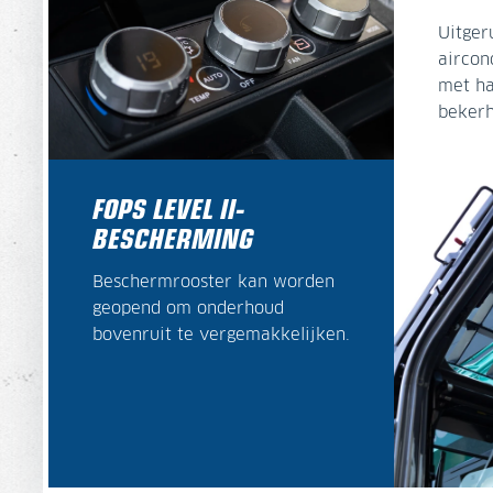
Uitger
aircon
met ha
bekerh
FOPS LEVEL II-
BESCHERMING
Beschermrooster kan worden
geopend om onderhoud
bovenruit te vergemakkelijken.