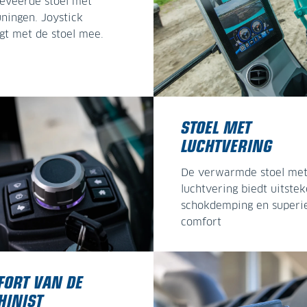
eveerde stoel met
ningen. Joystick
t met de stoel mee.
STOEL MET
LUCHTVERING
De verwarmde stoel me
luchtvering biedt uitste
schokdemping en superi
comfort
ORT VAN DE
HINIST