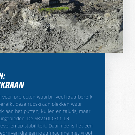
H:
PSKRAAN
voor projecten waarbij veel graafbereik
l bereikt deze rupskraan plekken waar
k aan het putten, kuilen en taluds, maar
uurgebieden. De SK210LC-11 LR
everen op stabiliteit. Daarmee is het een
edrijven die een graafmachine met groot