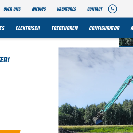
OVER ONS
NIEUWS
VACATURES
CONTACT
E
ES
ELEKTRISCH
TOEBEHOREN
CONFIGURATOR
ER!