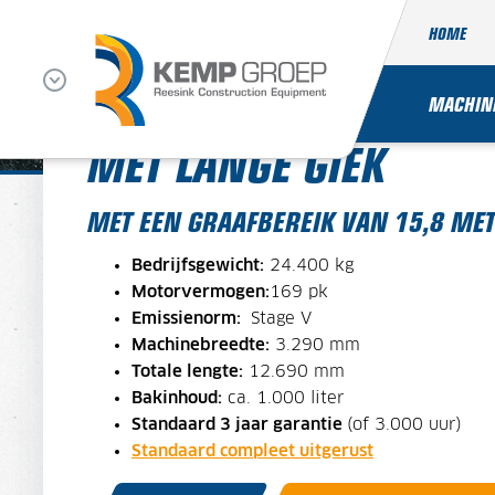
HOME
KOBELCO SK210LC-11
MACHIN
MET LANGE GIEK
MET EEN GRAAFBEREIK VAN 15,8 MET
Bedrijfsgewicht:
24.400 kg
Motorvermogen:
169
pk
Emissienorm:
Stage V
Machinebreedte:
3.290 mm
Totale lengte:
12.690 mm
Bakinhoud:
ca. 1.000 liter
Standaard 3 jaar garantie
(of 3.000 uur)
Standaard compleet uitgerust