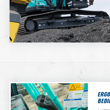
ERG
BEDI