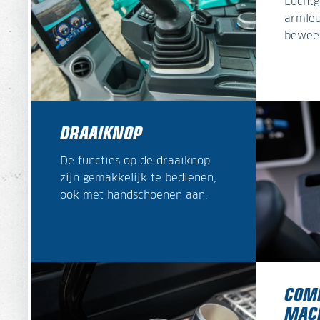
Luchtg
armleu
beweeg
DRAAIKNOP
De functies op de draaiknop
zijn gemakkelijk te bedienen,
ook met handschoenen aan.
COMF
MAC