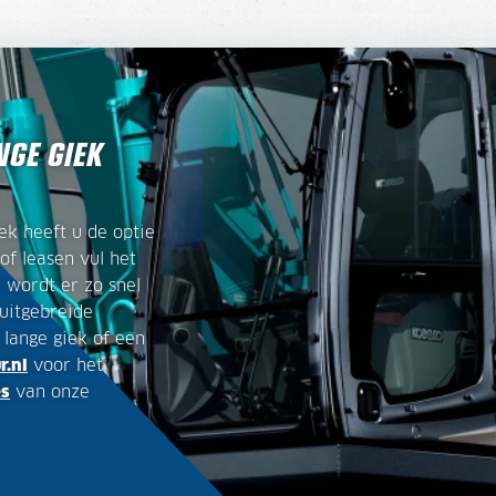
GE GIEK
k heeft u de optie
of leasen vul het
n wordt er zo snel
uitgebreide
lange giek of een
.nl
voor het
es
van onze