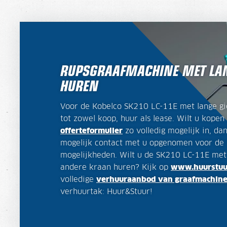
RUPSGRAAFMACHINE MET LAN
HUREN
Voor de Kobelco SK210 LC-11E met lange gie
tot zowel koop, huur als lease. Wilt u kopen 
offerteformulier
zo volledig mogelijk in, da
mogelijk contact met u opgenomen voor de 
mogelijkheden. Wilt u de SK210 LC-11E met 
andere kraan huren? Kijk op
www.huurstuur
volledige
verhuuraanbod van graafmachin
verhuurtak: Huur&Stuur!