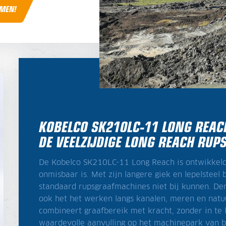
AMEN!
KOBELCO SK210LC-11 LONG REAC
DE VEELZIJDIGE LONG REACH RU
De Kobelco SK210LC-11 Long Reach is ontwikkeld 
onmisbaar is. Met zijn langere giek en lepelstee
standaard rupsgraafmachines niet bij kunnen. Den
ook het het werken langs kanalen, meren en nat
combineert graafbereik met kracht, zonder in te l
waardevolle aanvulling op het machinepark van b