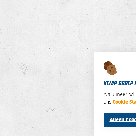
KEMP GROEP 
Als u meer wi
ons
Cookie St
Alleen nood