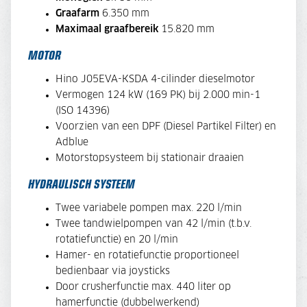
Graafarm
6.350 mm
Maximaal graafbereik
15.820 mm
MOTOR
Hino J05EVA-KSDA 4-cilinder dieselmotor
Vermogen 124 kW (169 PK) bij 2.000 min-1
(ISO 14396)
Voorzien van een DPF (Diesel Partikel Filter) en
Adblue
Motorstopsysteem bij stationair draaien
HYDRAULISCH SYSTEEM
Twee variabele pompen max. 220 l/min
Twee tandwielpompen van 42 l/min (t.b.v.
rotatiefunctie) en 20 l/min
Hamer- en rotatiefunctie proportioneel
bedienbaar via joysticks
Door crusherfunctie max. 440 liter op
hamerfunctie (dubbelwerkend)