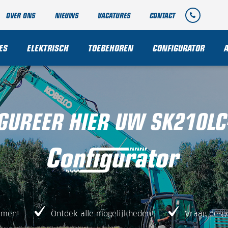
OVER ONS
NIEUWS
VACATURES
CONTACT
ES
ELEKTRISCH
TOEBEHOREN
CONFIGURATOR
GUREER HIER UW SK210LC
amen!
Ontdek alle mogelijkheden!
Vraag desg