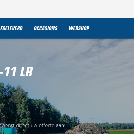
AFGELEVERD
OCCASIONS
WEBSHOP
-11 LR
ewenst direct uw offerte aan!