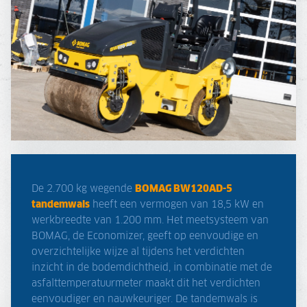
De 2.700 kg wegende
BOMAG BW120AD-5
tandemwals
heeft een vermogen van 18,5 kW en
werkbreedte van 1.200 mm. Het meetsysteem van
BOMAG, de Economizer, geeft op eenvoudige en
overzichtelijke wijze al tijdens het verdichten
inzicht in de bodemdichtheid, in combinatie met de
asfalttemperatuurmeter maakt dit het verdichten
eenvoudiger en nauwkeuriger. De tandemwals is