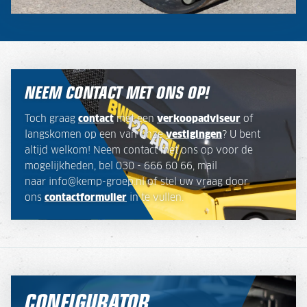
NEEM CONTACT MET ONS OP!
Toch graag
contact
met een
verkoopadviseur
of
langskomen op een van onze
vestigingen
? U bent
altijd welkom! Neem contact met ons op voor de
mogelijkheden, bel 030 - 666 60 66, mail
naar info@kemp-groep.nl of stel uw vraag door
ons
contactformulier
in te vullen.
CONFIGURATOR