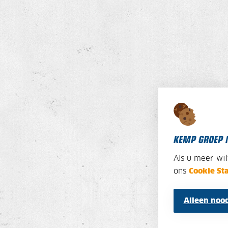
KEMP GROEP 
Als u meer wi
ons
Cookie St
Alleen nood