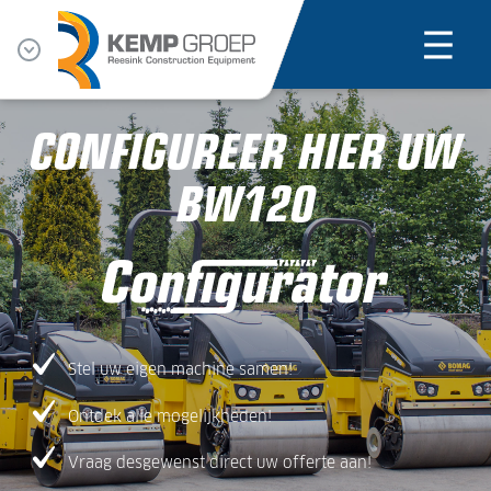
CONFIGUREER HIER UW
BW120
Stel uw eigen machine samen!
Ontdek alle mogelijkheden!
Vraag desgewenst direct uw offerte aan!