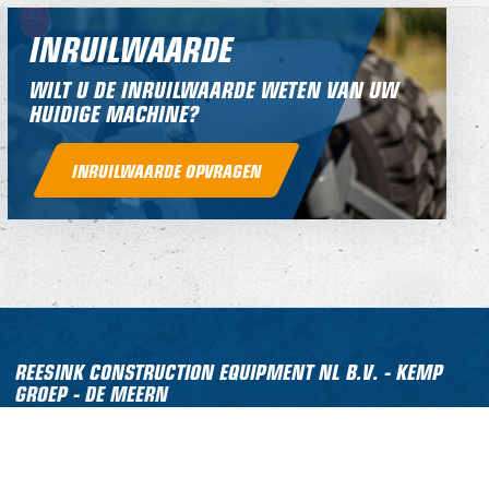
INRUILWAARDE
WILT U DE INRUILWAARDE WETEN VAN UW
HUIDIGE MACHINE?
INRUILWAARDE OPVRAGEN
REESINK CONSTRUCTION EQUIPMENT NL B.V. - KEMP
GROEP - DE MEERN
Molensteyn 47
3454 PT De Meern