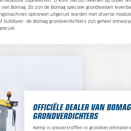
 absolute topkwaliteit. U kunt hierbij rekenen op onder an
ne van Bomag. Zo zijn de Bomag speciale grondwalsen leverba
ingsmachines optioneel uitgerust worden met diverse modul
of bulldozer: de Bomag grondverdichters zijn geheel ontwor
gebruik.
OFFICIËLE DEALER VAN BOM
GRONDVERDICHTERS
Kemp is onovertroffen in grondverzetmater