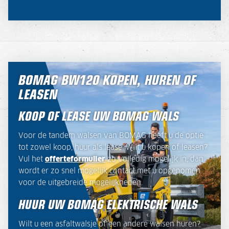
BOMAG BW120 KOPEN, HUREN OF
LEASEN
KOOP OF LEASE UW BOMAG WALS
Voor de tandem walsen van BOMAG heeft u de optie
tot zowel koop, huur als lease. Wilt u kopen of leasen?
Vul het
offerteformulier
zo volledig mogelijk in, dan
wordt er zo snel mogelijk contact met u opgenomen
voor de uitgebreide mogelijkheden.
HUUR UW BOMAG ELEKTRISCHE WALS
Wilt u een asfaltwalsje of een andere walsen huren?