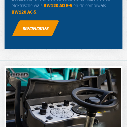
elektrische wals
BW120 AD E-5
en de combiwals
BW120 AC-5
.
SPECIFICATIES