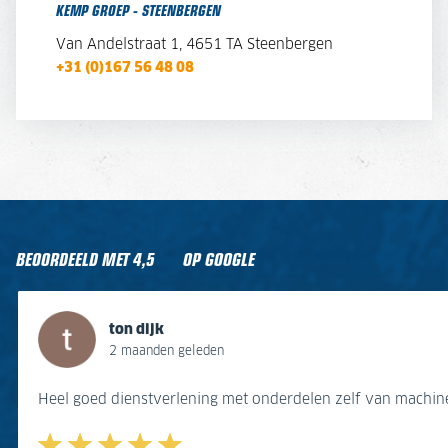
KEMP GROEP - STEENBERGEN
Van Andelstraat 1,
4651 TA Steenbergen
+31 (0)167 56 48 08
BEOORDEELD MET
4,5
OP GOOGLE
ton dijk
Gert van Stein
J B
Jaap Ter Horst
Jurrien Plattel
Kees Van Leeuwen
ton dijk
2 maanden geleden
1 jaar geleden
3 jaar geleden
3 jaar geleden
7 jaar geleden
9 jaar geleden
2 maanden geleden
Heel goed dienstverlening met onderdelen zelf van machine v
Fijne plek om er te komen, wordt geweldig geholpen ook al
Mooi bedrijf veel kennis over de machines vriendelijk perso
Mooie show goed voor mekaar
Goede service, veel voorraad.
Fijne sfeer en goede service
Heel goed dienstverlening met onderdelen zelf van machine v