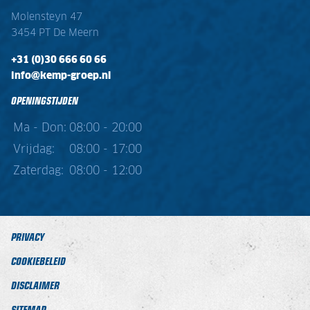
Molensteyn 47
3454 PT De Meern
+31 (0)30 666 60 66
info@kemp-groep.nl
OPENINGSTIJDEN
Ma - Don:
08:00 - 20:00
Vrijdag:
08:00 - 17:00
Zaterdag:
08:00 - 12:00
PRIVACY
COOKIEBELEID
DISCLAIMER
SITEMAP