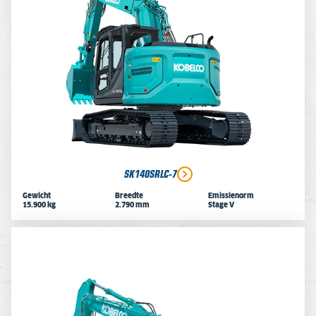
SK140SRLC-7
Gewicht
Breedte
Emissienorm
15.900 kg
2.790 mm
Stage V