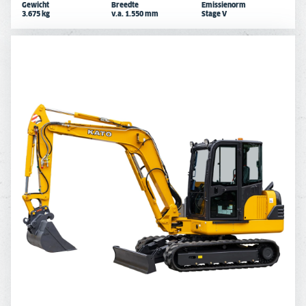
Gewicht
Breedte
Emissienorm
3.675 kg
v.a. 1.550 mm
Stage V