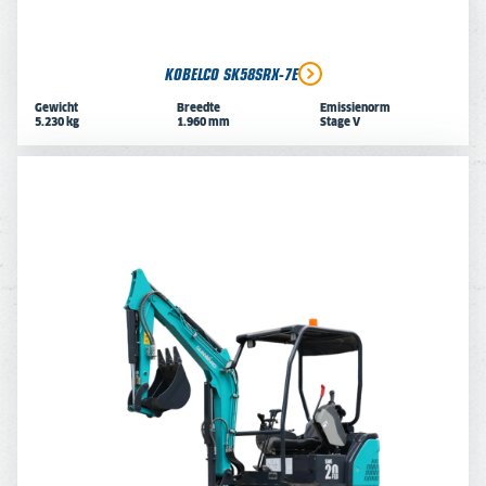
KOBELCO SK58SRX-7E
Gewicht
Breedte
Emissienorm
5.230 kg
1.960 mm
Stage V