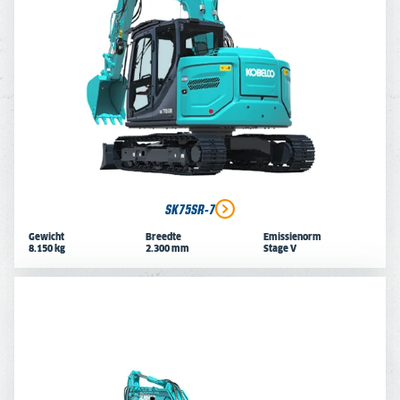
SK75SR-7
Gewicht
Breedte
Emissienorm
8.150 kg
2.300 mm
Stage V