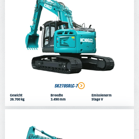
SK270SRLC-7
Gewicht
Breedte
Emissienorm
26.700 kg
3.490 mm
Stage V