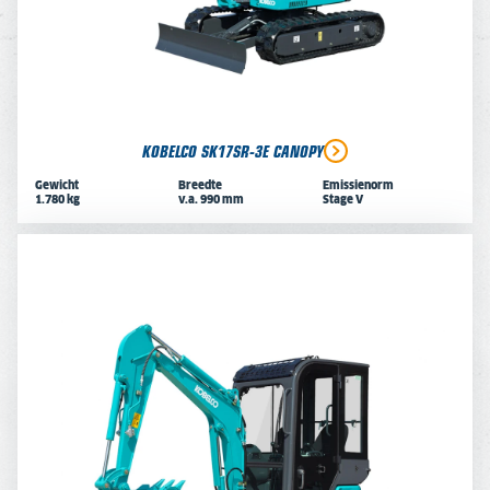
KOBELCO SK17SR-3E CANOPY
Gewicht
Breedte
Emissienorm
1.780 kg
v.a. 990 mm
Stage V