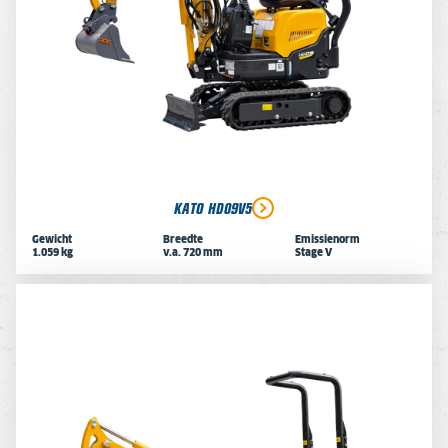
KATO HD09V5
Gewicht
Breedte
Emissienorm
1.059 kg
v.a. 720 mm
Stage V