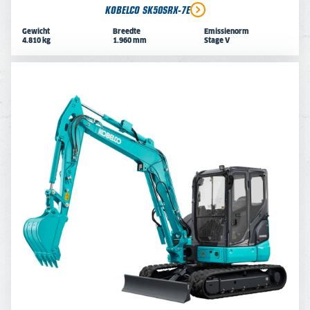
KOBELCO SK50SRX-7E
Gewicht
Breedte
Emissienorm
4.810 kg
1.960 mm
Stage V