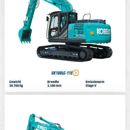
SK180LC-11E
Gewicht
Breedte
Emissienorm
20.700 kg
3.100 mm
Stage V