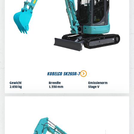
KOBELCO SK26SR-7
Gewicht
Breedte
Emissienorm
2.650 kg
1.550 mm
Stage V