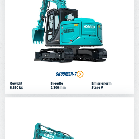
SK85MSR-7
Gewicht
Breedte
Emissienorm
8.830 kg
2.300 mm
Stage V