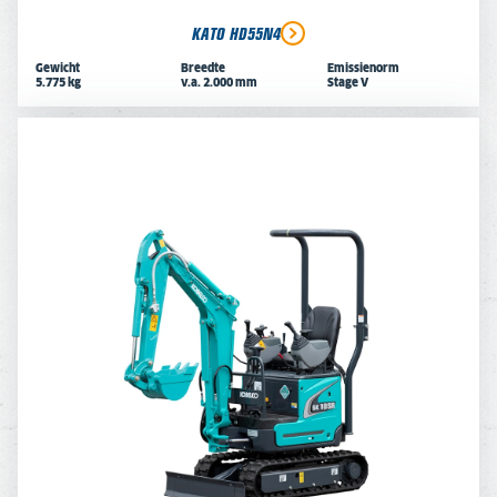
KATO HD55N4
Gewicht
Breedte
Emissienorm
5.775 kg
v.a. 2.000 mm
Stage V