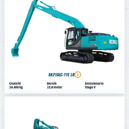
SK210LC-11E LR
Gewicht
Bereik
Emissienorm
24.400 kg
15,8 meter
Stage V