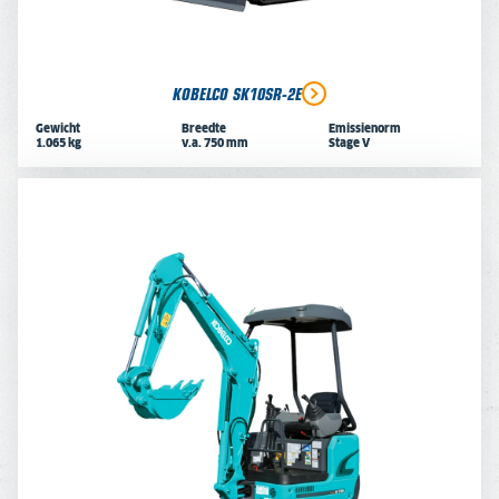
KOBELCO SK10SR-2E
Gewicht
Breedte
Emissienorm
1.065 kg
v.a. 750 mm
Stage V