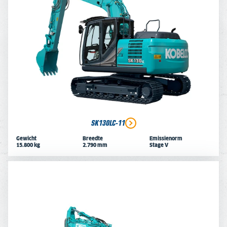
SK130LC-11
Gewicht
Breedte
Emissienorm
15.800 kg
2.790 mm
Stage V