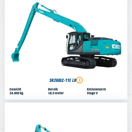
SK260LC-11E LR
Gewicht
Bereik
Emissienorm
24.400 kg
18,5 meter
Stage V