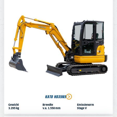
KATO HD35N5
Gewicht
Breedte
Emissienorm
3.295 kg
v.a. 1.550 mm
Stage V