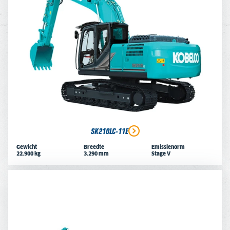
SK210LC-11E
Gewicht
Breedte
Emissienorm
22.900 kg
3.290 mm
Stage V