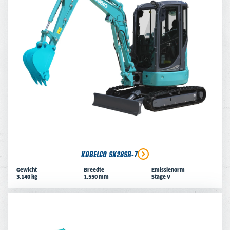
KOBELCO SK28SR-7
Gewicht
Breedte
Emissienorm
3.140 kg
1.550 mm
Stage V