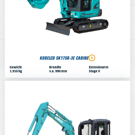
KOBELCO SK17SR-3E CABINE
Gewicht
Breedte
Emissienorm
1.910 kg
v.a. 990 mm
Stage V