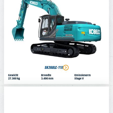
SK260LC-11E
Gewicht
Breedte
Emissienorm
27.300 kg
3.490 mm
Stage V