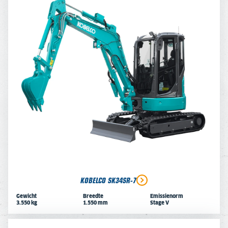
KOBELCO SK34SR-7
Gewicht
Breedte
Emissienorm
3.550 kg
1.550 mm
Stage V