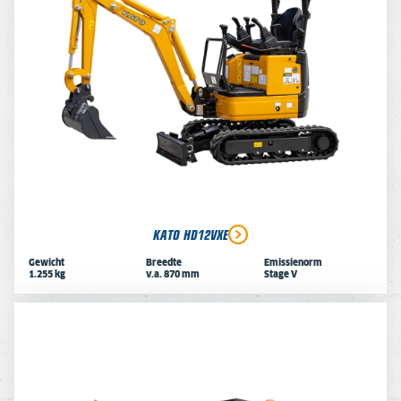
KATO HD12VXE
Gewicht
Breedte
Emissienorm
1.255 kg
v.a. 870 mm
Stage V