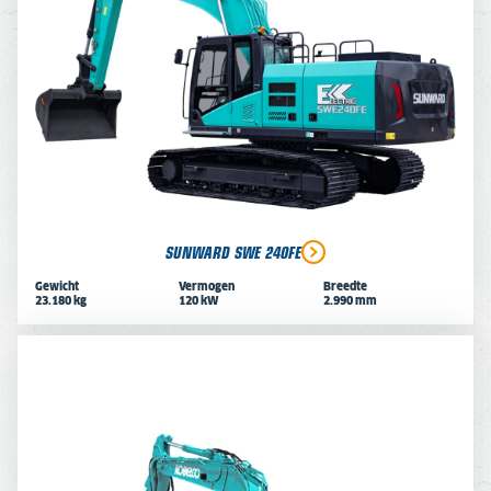
SUNWARD SWE 240FE
Gewicht
Vermogen
Breedte
23.180 kg
120 kW
2.990 mm