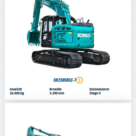
SK230SRLC-7
Gewicht
Breedte
Emissienorm
24.900 kg
3.290 mm
Stage V