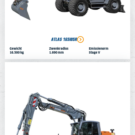
ATLAS 165WSR
Gewicht
Zwenkradius
Emissienorm
16.500 kg
1.690 mm
Stage V