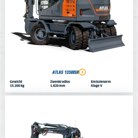
ATLAS 135WSR
Gewicht
Zwenkradius
Emissienorm
15.200 kg
1.620 mm
Stage V