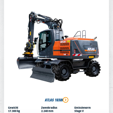
ATLAS 165W
Gewicht
Zwenkradius
Emissienorm
17.300 kg
2.240 mm
Stage V