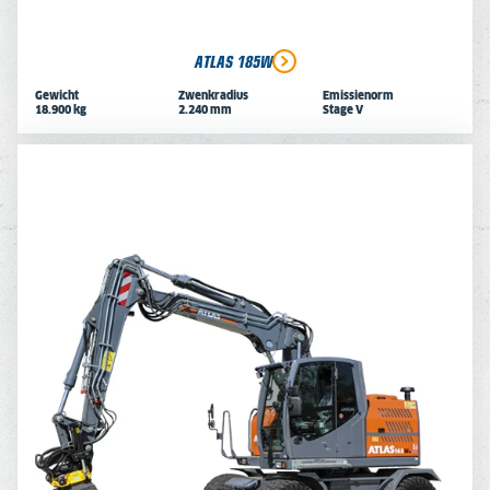
ATLAS 185W
Gewicht
Zwenkradius
Emissienorm
18.900 kg
2.240 mm
Stage V