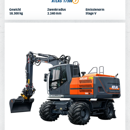
ATLAS 175W
Gewicht
Zwenkradius
Emissienorm
18.300 kg
2.240 mm
Stage V