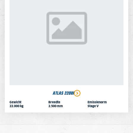
ATLAS 220W
Gewicht
Breedte
Emissienorm
22.000 kg
2.500 mm
Stage V