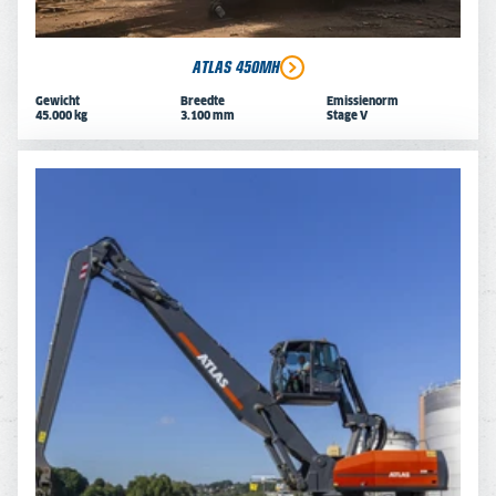
ATLAS 450MH
Gewicht
Breedte
Emissienorm
45.000 kg
3.100 mm
Stage V