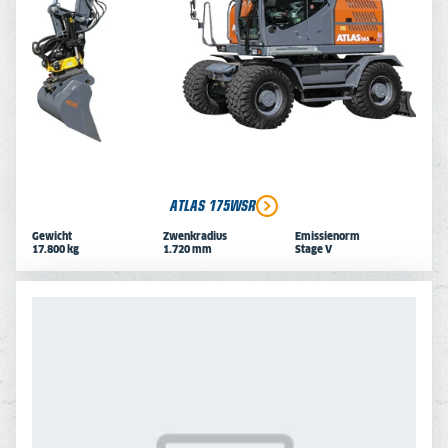
ATLAS 175WSR
Gewicht
Zwenkradius
Emissienorm
17.800 kg
1.720 mm
Stage V