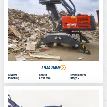
ATLAS 250MH
Gewicht
Bereik
Emissienorm
23.600 kg
2.750 mm
Stage V