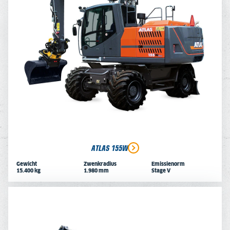
ATLAS 155W
Gewicht
Zwenkradius
Emissienorm
15.400 kg
1.980 mm
Stage V