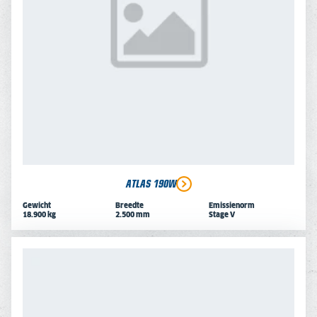
ATLAS 190W
Gewicht
Breedte
Emissienorm
18.900 kg
2.500 mm
Stage V