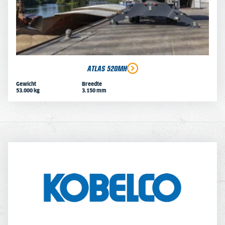
ATLAS 520MH
Gewicht
Breedte
53.000 kg
3.150 mm