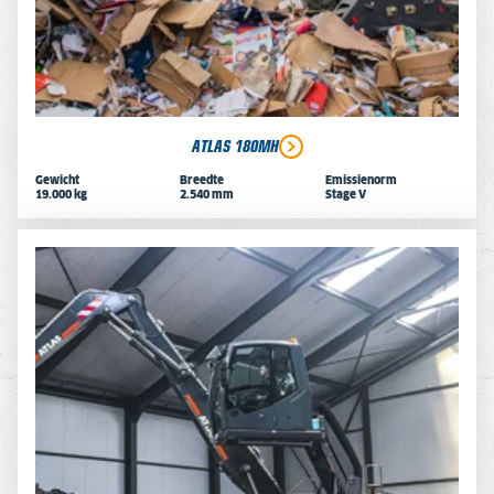
ATLAS 180MH
Gewicht
Breedte
Emissienorm
19.000 kg
2.540 mm
Stage V