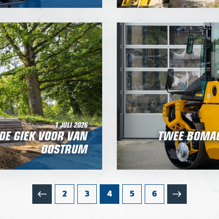
1 JULI 2026
DE GIEK VOOR VAN
TWEE BOMAG
OOSTRUM
2
3
4
5
6