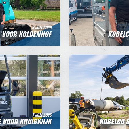
8 JULI 2026
7 VOOR KOLDENHOF
KOBELC
7 JULI 2026
E VOOR KRUISWIJK
KOBELCO 