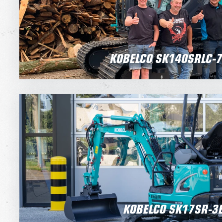
KOBELCO SK140SRLC-
KOBELCO SK17SR-3