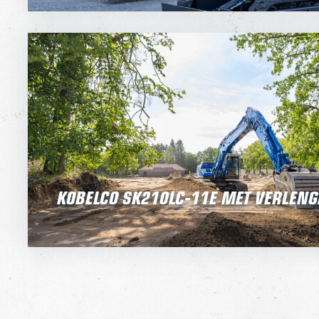
KOBELCO SK210LC‑11E MET VERLENG