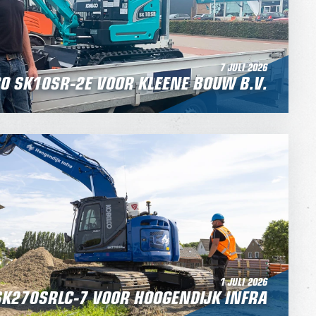
7 JULI 2026
O SK10SR-2E VOOR KLEENE BOUW B.V.
1 JULI 2026
SK270SRLC-7 VOOR HOOGENDIJK INFRA