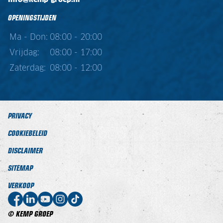
info@kemp-groep.nl
OPENINGSTIJDEN
Ma - Don:
08:00 - 20:00
Vrijdag:
08:00 - 17:00
Zaterdag:
08:00 - 12:00
PRIVACY
COOKIEBELEID
DISCLAIMER
SITEMAP
VERKOOP
© KEMP GROEP