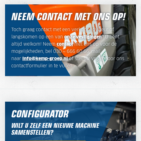
NEEM CONTACT MET ONS OP!
Toch graag contact met een verkoopadviseur of
langskomen op een van
onze vestigingen
? U bent
altijd welkom! Neem
contact
met ons op voor de
mogelijkheden, bel 030 – 666 60 66, mail
naar
info@kemp-groep.nl
of stel uw vraag door ons
contactformulier in te vullen.
CONFIGURATOR
WILT U ZELF EEN NIEUWE MACHINE
SAMENSTELLEN?