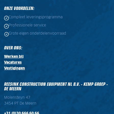
ONZE VOORDELEN:
Compleet leveringsprogramma
Professionele service
Grote eigen onderdelenvoorraad
OVER ONS:
Werken bij
Vacatures
Vestigingen
REESINK CONSTRUCTION EQUIPMENT NL B.V. - KEMP GROEP -
DE MEERN
Molensteyn 47
3454 PT De Meern
+31 (0)30 666 60 66