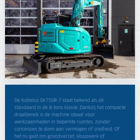
De Kobelco SK75SR-7 staat bekend als dé
standaard in de 8-tons klasse. Dankzij het compacte
draaibereik is de machine ideaal voor
werkzaamheden in beperkte ruimtes, zonder
concessies te doen aan vermogen of snelheid. Of
het nu gaat om grondverzet, sloopwerk of