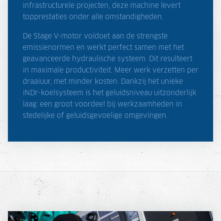
infrastructurele projecten, deze machine levert
topprestaties onder alle omstandigheden.
De Stage V-motor voldoet aan de strengste
emissienormen en werkt perfect samen met het
geavanceerde hydraulische systeem. Dit resulteert
in maximale productiviteit. Meer werk verzetten per
draaiuur, met minder kosten. Dankzij het unieke
iNDr-koelsysteem is het geluidsniveau uitzonderlijk
laag: een groot voordeel bij werkzaamheden in
stedelijke of geluidsgevoelige omgevingen.