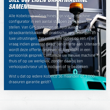
SAMEN!
Alle Kobelco-graafmachines zijn via de machine-
configurator in een aantal stappen zelf samen te
stellen. Van GPS-systemen en hydraulische
(draai)kantelstukken tot praktische aanpassingen en
luxe uitrustingen. Zet online alle opties op een rij en
vraag indien gewenst direct een offerte aan. Uiteraard
wordt deze offerte desgewenst toegelicht in een
persoonlijk gesprek. Customize uw nieuwe machine
thuis of op uw werkplek, zonder daarbij een
verkoopadviseur uit te nodigen of te bezoeken.
Wist u dat op iedere Kobelco 36 maanden of 3.000
draaiuren garantie geldt?