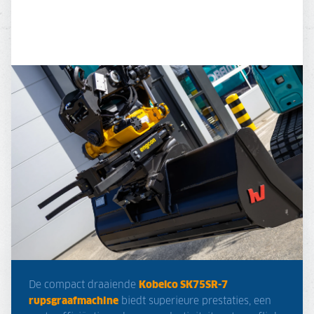
De compact draaiende
Kobelco SK75SR-7
rupsgraafmachine
biedt superieure prestaties, een