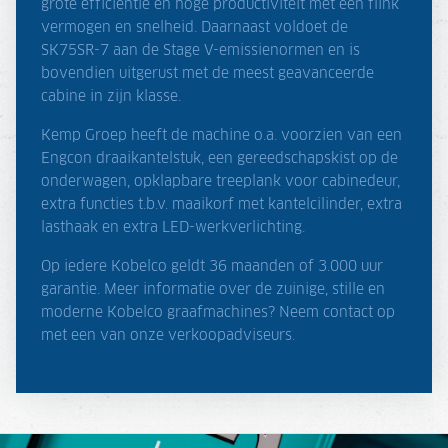
grote efficiëntie en hoge productiviteit met een flink
vermogen en snelheid. Daarnaast voldoet de
SK75SR-7 aan de Stage V-emissienormen en is
bovendien uitgerust met de meest geavanceerde
cabine in zijn klasse.
Kemp Groep heeft de machine o.a. voorzien van een
Engcon draaikantelstuk, een gereedschapskist op de
onderwagen, opklapbare treeplank voor cabinedeur,
extra functies t.b.v. maaikorf met kantelcilinder, extra
lasthaak en extra LED-werkverlichting.
Op iedere Kobelco geldt 36 maanden of 3.000 uur
garantie. Meer informatie over de zuinige, stille en
moderne Kobelco graafmachines? Neem contact op
met een van onze verkoopadviseurs.