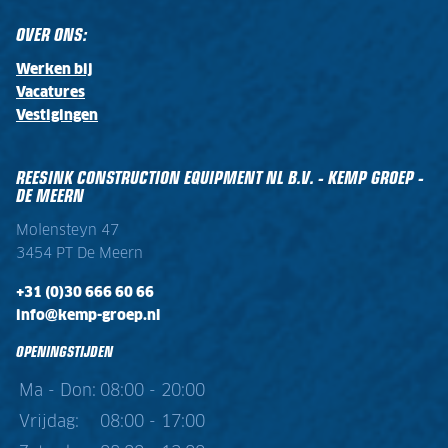
OVER ONS:
Werken bij
Vacatures
Vestigingen
REESINK CONSTRUCTION EQUIPMENT NL B.V. - KEMP GROEP -
DE MEERN
Molensteyn 47
3454 PT De Meern
+31 (0)30 666 60 66
info@kemp-groep.nl
OPENINGSTIJDEN
Ma - Don:
08:00 - 20:00
Vrijdag:
08:00 - 17:00