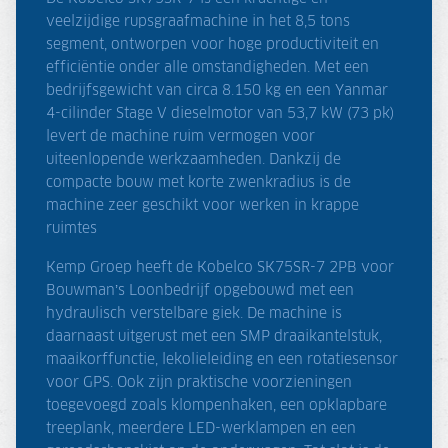
veelzijdige rupsgraafmachine in het 8,5 tons
segment, ontworpen voor hoge productiviteit en
efficiëntie onder alle omstandigheden. Met een
bedrijfsgewicht van circa 8.150 kg en een Yanmar
4-cilinder Stage V dieselmotor van 53,7 kW (73 pk)
levert de machine ruim vermogen voor
uiteenlopende werkzaamheden. Dankzij de
compacte bouw met korte zwenkradius is de
machine zeer geschikt voor werken in krappe
ruimtes
Kemp Groep heeft de Kobelco SK75SR-7 2PB voor
Bouwman’s Loonbedrijf opgebouwd met een
hydraulisch verstelbare giek. De machine is
daarnaast uitgerust met een SMP draaikantelstuk,
maaikorffunctie, lekolieleiding en een rotatiesensor
voor GPS. Ook zijn praktische voorzieningen
toegevoegd zoals klompenhaken, een opklapbare
treeplank, meerdere LED-werklampen en een