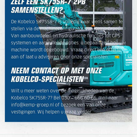
ZELF EEN SK75SR-7 2PB
SAMENSTELLEN?
De Kobelco SK75SR-7 is volledig naar wens samen te
stellen via de machineconfigurator van Kemp Groep.
Van aanbouwdelen en hydraulische functies tot GPS-
systemen en aanvullende opties: u bepaalt zelf hoe uw
machine wordt opgebouwd. Vraag direct een offerte
aan of laat u adviseren door onze specialisten.
NEEM CONTACT OP MET ONZE
KOBELCO-SPECIALISTEN
Wilt u meer weten over de mogelijkheden van de
Kobelco SK75SR-7? Bel 030 – 666 60 66, mail naar
info@kemp-groep.nl of bezoek een van onze
vestigingen. Wij helpen u graag verder.