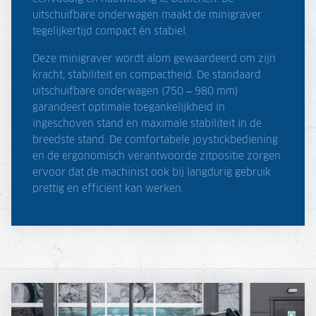
uitschuifbare onderwagen maakt de minigraver
tegelijkertijd compact én stabiel.
Deze minigraver wordt alom gewaardeerd om zijn
kracht, stabiliteit en compactheid. De standaard
uitschuifbare onderwagen (750 – 980 mm)
garandeert optimale toegankelijkheid in
ingeschoven stand en maximale stabiliteit in de
breedste stand. De comfortabele joystickbediening
en de ergonomisch verantwoorde zitpositie zorgen
ervoor dat de machinist ook bij langdurig gebruik
prettig en efficiënt kan werken.