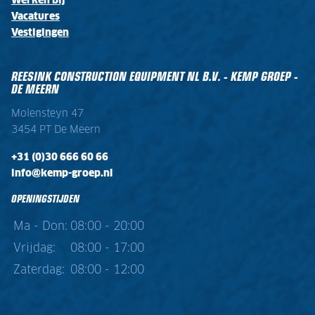
Werken bij
Vacatures
Vestigingen
REESINK CONSTRUCTION EQUIPMENT NL B.V. - KEMP GROEP -
DE MEERN
Molensteyn 47
3454 PT De Meern
+31 (0)30 666 60 66
info@kemp-groep.nl
OPENINGSTIJDEN
Ma - Don:
08:00 - 20:00
Vrijdag:
08:00 - 17:00
Zaterdag:
08:00 - 12:00