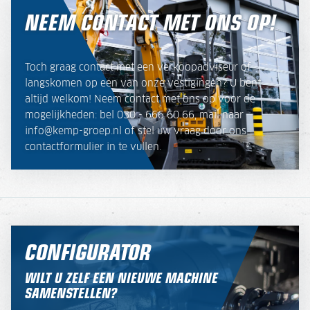
NEEM CONTACT MET ONS OP!
Toch graag contact met een verkoopadviseur of
langskomen op een van onze vestigingen? U bent
altijd welkom! Neem contact met ons op voor de
mogelijkheden: bel 030 - 666 60 66, mail naar
info@kemp-groep.nl of stel uw vraag door ons
contactformulier in te vullen.
CONFIGURATOR
WILT U ZELF EEN NIEUWE MACHINE
SAMENSTELLEN?