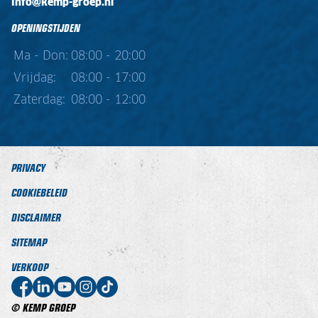
info@kemp-groep.nl
OPENINGSTIJDEN
Ma - Don:
08:00 - 20:00
Vrijdag:
08:00 - 17:00
Zaterdag:
08:00 - 12:00
PRIVACY
COOKIEBELEID
DISCLAIMER
SITEMAP
VERKOOP
© KEMP GROEP