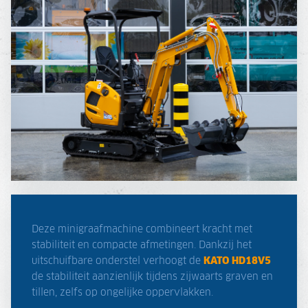
Deze minigraafmachine combineert kracht met
stabiliteit en compacte afmetingen. Dankzij het
uitschuifbare onderstel verhoogt de
KATO HD18V5
de stabiliteit aanzienlijk tijdens zijwaarts graven en
tillen, zelfs op ongelijke oppervlakken.