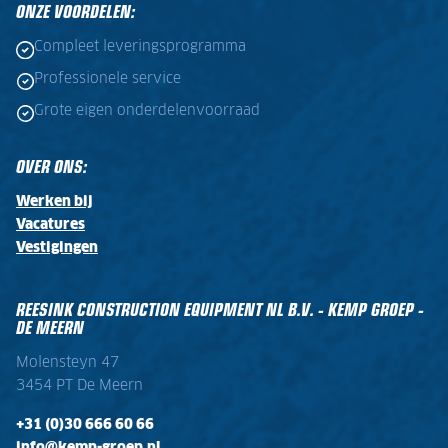
ONZE VOORDELEN:
Compleet leveringsprogramma
Professionele service
Grote eigen onderdelenvoorraad
OVER ONS:
Werken bij
Vacatures
Vestigingen
REESINK CONSTRUCTION EQUIPMENT NL B.V. - KEMP GROEP -
DE MEERN
Molensteyn 47
3454 PT De Meern
+31 (0)30 666 60 66
info@kemp-groep.nl