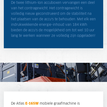
De twee lithium-Ion accuboxen vervangen een deel
van het contragewicht. Het contragewicht is
volledig nieuw geconstrueerd om de stabiliteit na
het plaatsen van de accu’s te behouden. Met elk een
indrukwekkende energie-inhoud van 184 kWh
bieden de accu's de mogelijkheid om tot wel 10 uur
lang te werken wanneer ze volledig zijn opgeladen!
De Atlas
E-165W
mobiele graafmachine is