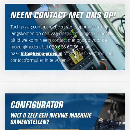
NEEM CONTACT MET ONS OP!
Toch graag contact met een verkoopadviseur of
langskomen op een van onze vestigingen? U bent
altijd welkom! Neem contact met ons op voor de
mogelijkheden, bel 030 666 60 66, mail
naar
info@kemp-groep.nl
of stel uw vraag door ons
contactformulier in te vullen.
CONFIGURATOR
WILT U ZELF EEN NIEUWE MACHINE
SAMENSTELLEN?