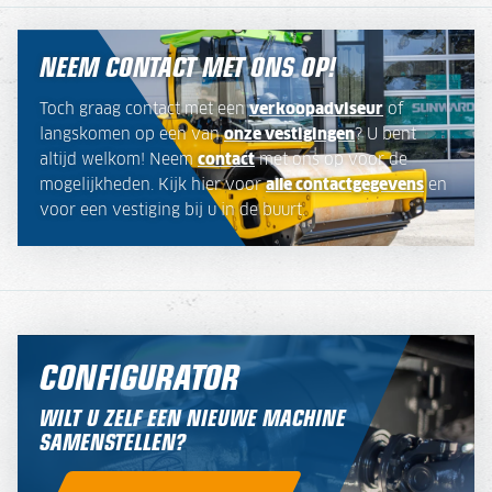
NEEM CONTACT MET ONS OP!
Toch graag contact met een
verkoopadviseur
of
langskomen op een van
onze vestigingen
? U bent
altijd welkom! Neem
contact
met ons op voor de
mogelijkheden. Kijk hier voor
alle contactgegevens
en
voor een vestiging bij u in de buurt.
CONFIGURATOR
WILT U ZELF EEN NIEUWE MACHINE
SAMENSTELLEN?