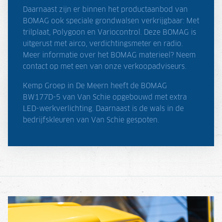
Daarnaast zijn er binnen het productaanbod van
BOMAG ook speciale grondwalsen verkrijgbaar: Met
trilplaat, Polygoon en Variocontrol. Deze BOMAG is
uitgerust met airco, verdichtingsmeter en radio.
Meer informatie over het BOMAG materieel? Neem
contact op met een van onze verkoopadviseurs.
Kemp Groep in De Meern heeft de BOMAG
BW177D-5 van Van Schie opgebouwd met extra
LED-werkverlichting. Daarnaast is de wals in de
bedrijfskleuren van Van Schie gespoten.