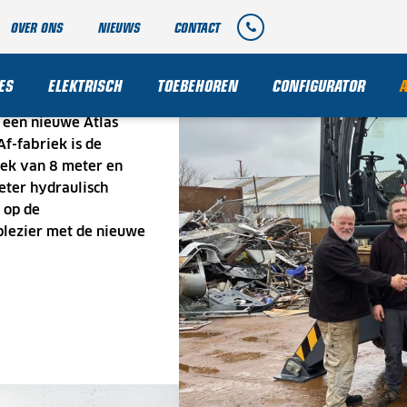
OVER ONS
NIEUWS
CONTACT
CYCLING
ES
ELEKTRISCH
TOEBEHOREN
CONFIGURATOR
 een nieuwe Atlas
f-fabriek is de
iek van 8 meter en
eter hydraulisch
t op de
lezier met de nieuwe