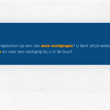
angskomen op een van
onze vestigingen
? U bent altijd we
s
en voor een vestiging bij u in de buurt.