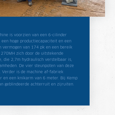
ine is voorzien van een 6-cilinder
r een hoge productiecapaciteit en een
en vermogen van 174 pk en een bereik
s 270MH zich door de uitstekende
e, die 2,7m hydraulisch verstelbaar is,
aamheden. De vier steunpoten van deze
. Verder is de machine af-fabriek
r en een knikarm van 6 meter. Bij Kemp
n geblindeerde achterruit en zijruiten.