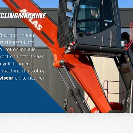
YCLINGMACHINE
figurator in een
rustingsstuk tot
. Zet online alle
rect een offerte aan.
egelicht in een
 machine thuis of op
viseur
uit te nodigen