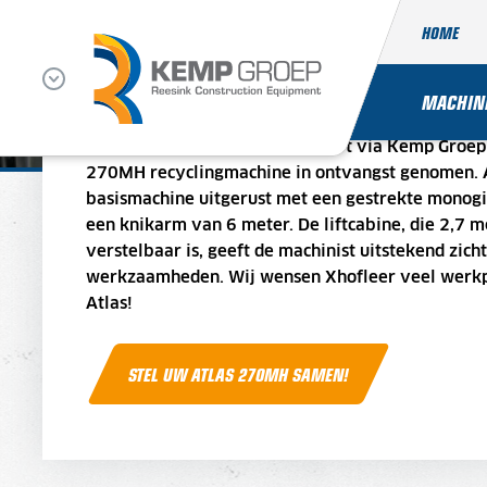
HOME
ATLAS 270MH VOOR XHOFLEER RE
MACHIN
Xhofleer Recycling uit Well heeft via Kemp Groep
270MH recyclingmachine in ontvangst genomen. A
basismachine uitgerust met een gestrekte monog
een knikarm van 6 meter. De liftcabine, die 2,7 m
verstelbaar is, geeft de machinist uitstekend zich
werkzaamheden. Wij wensen Xhofleer veel werkp
Atlas!
STEL UW ATLAS 270MH SAMEN!