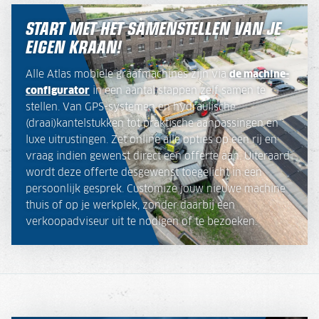
START MET HET SAMENSTELLEN VAN JE
EIGEN KRAAN!
Alle Atlas mobiele graafmachines zijn via
de machine-
configurator
in een aantal stappen zelf samen te
stellen. Van GPS-systemen en hydraulische
(draai)kantelstukken tot praktische aanpassingen en
luxe uitrustingen. Zet online alle opties op een rij en
vraag indien gewenst direct een offerte aan. Uiteraard
wordt deze offerte desgewenst toegelicht in een
persoonlijk gesprek. Customize jouw nieuwe machine
thuis of op je werkplek, zonder daarbij een
verkoopadviseur uit te nodigen of te bezoeken.