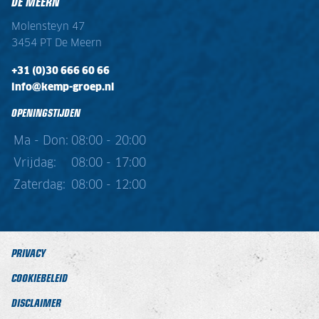
DE MEERN
Molensteyn 47
3454 PT De Meern
+31 (0)30 666 60 66
info@kemp-groep.nl
OPENINGSTIJDEN
Ma - Don:
08:00 - 20:00
Vrijdag:
08:00 - 17:00
Zaterdag:
08:00 - 12:00
PRIVACY
COOKIEBELEID
DISCLAIMER