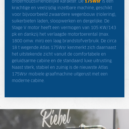
onderhoudsvriendelijke karakter. De
175Wsr
is een
krachtige en veelzijdig inzetbare machine, geschikt
voor bijvoorbeeld zwaardere wegenbouw (riolering),
suikerbieten laden, sloopwerken en dergelijke. De
Stage V motor heeft een vermogen van 105 KW/143
pk en dankzij het verlaagde motortoerental (max.
1800 omw. min) een laag brandstofverbruik. De circa
18 t wegende Atlas 175Wsr kenmerkt zich daarnaast
het uitstekende zicht vanuit de comfortabele en
geluidsarme cabine en de standaard luxe uitrusting.
Naast sterk, stabiel en zuinig is de nieuwste Atlas
175Wsr mobiele graafmachine uitgerust met een
moderne cabine.