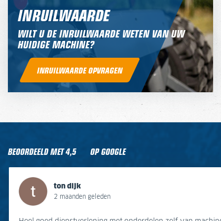
INRUILWAARDE
WILT U DE INRUILWAARDE WETEN VAN UW
HUIDIGE MACHINE?
INRUILWAARDE OPVRAGEN
BEOORDEELD MET
4,5
OP GOOGLE
ton dijk
Gert van Stein
J B
Jaap Ter Horst
Jurrien Plattel
Kees Van Leeuwen
ton dijk
2 maanden geleden
1 jaar geleden
3 jaar geleden
3 jaar geleden
7 jaar geleden
9 jaar geleden
2 maanden geleden