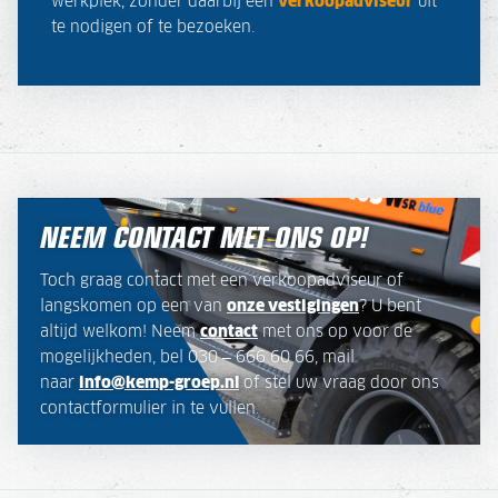
werkplek, zonder daarbij een
verkoopadviseur
uit
te nodigen of te bezoeken.
NEEM CONTACT MET ONS OP!
Toch graag contact met een verkoopadviseur of
langskomen op een van
onze vestigingen
? U bent
altijd welkom! Neem
contact
met ons op voor de
mogelijkheden, bel 030 – 666 60 66, mail
naar
info@kemp-groep.nl
of stel uw vraag door ons
contactformulier in te vullen.