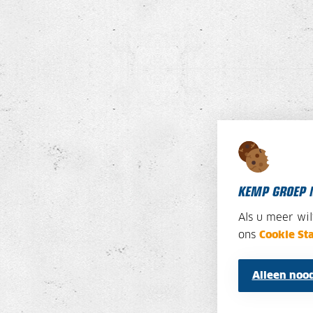
KEMP GROEP 
Als u meer wi
ons
Cookie St
Alleen nood