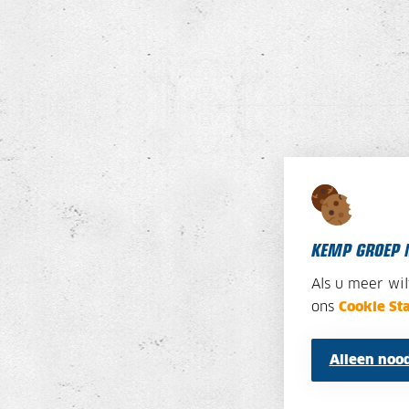
KEMP GROEP 
Als u meer wi
ons
Cookie St
Alleen nood