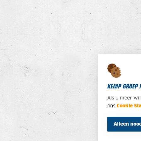
KEMP GROEP 
Als u meer wi
ons
Cookie St
Alleen nood