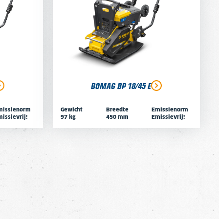
BOMAG BP 18/45 E
missienorm
Gewicht
Breedte
Emissienorm
issievrij!
97 kg
450 mm
Emissievrij!