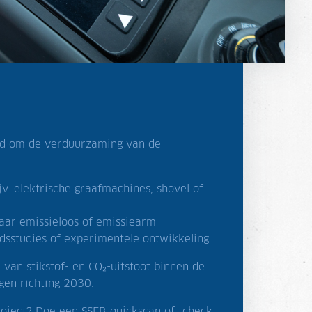
eld om de verduurzaming van de
. elektrische graafmachines, shovel of
ar emissieloos of emissiearm
dsstudies of experimentele ontwikkeling
 van stikstof- en CO₂-uitstoot binnen de
gen richting 2030.
roject? Doe een SSEB-quickscan of -check