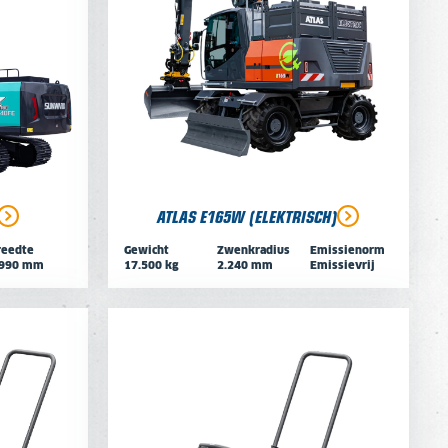
ATLAS E165W (ELEKTRISCH)
reedte
Gewicht
Zwenkradius
Emissienorm
.990 mm
17.500 kg
2.240 mm
Emissievrij