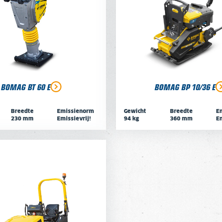
BOMAG BT 60 E
BOMAG BP 10/36 E
Breedte
Emissienorm
Gewicht
Breedte
E
230 mm
Emissievrij!
94 kg
360 mm
Em