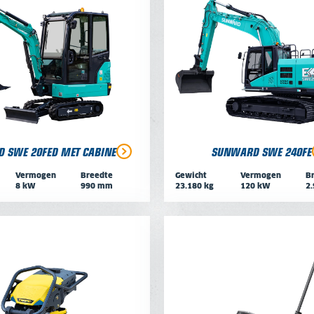
 SWE 20FED MET CABINE
SUNWARD SWE 240FE
Vermogen
Breedte
Gewicht
Vermogen
B
8 kW
990 mm
23.180 kg
120 kW
2