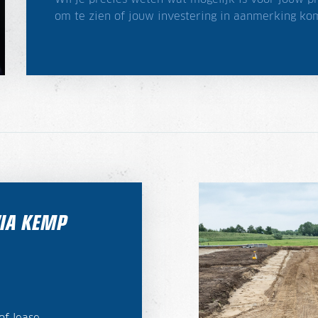
om te zien of jouw investering in aanmerking ko
IA KEMP