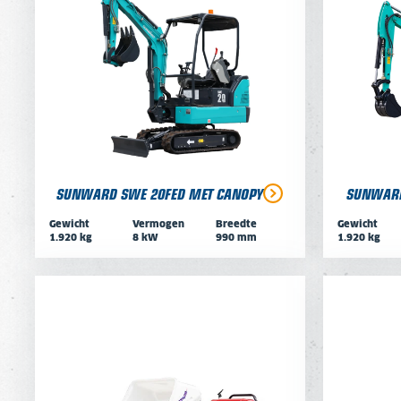
SUNWARD SWE 20FED MET CANOPY
SUNWARD
Gewicht
Vermogen
Breedte
Gewicht
1.920 kg
8 kW
990 mm
1.920 kg