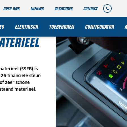
OVER ONS
NIEUWS
VACATURES
CONTACT
 VOOR
ES
ELEKTRISCH
TOEBEHOREN
CONFIGURATOR
TERIEEL
aterieel (SSEB) is
26 financiële steun
of zeer schone
taand materieel.