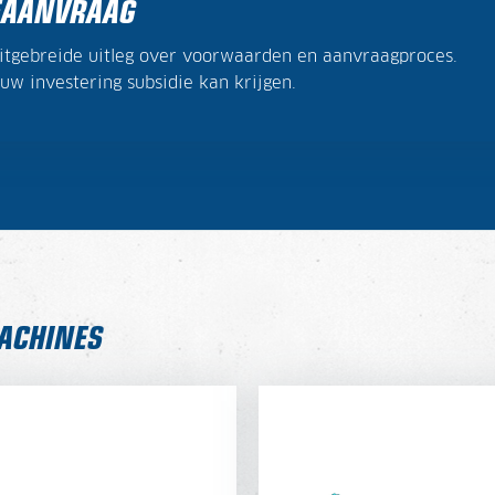
IEAANVRAAG
itgebreide uitleg over voorwaarden en aanvraagproces.
w investering subsidie kan krijgen.
MACHINES