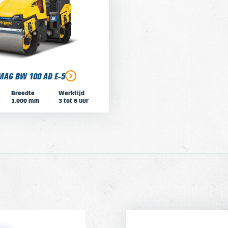
MAG BW 100 AD E-5
Breedte
Werktijd
1.000 mm
3 tot 6 uur