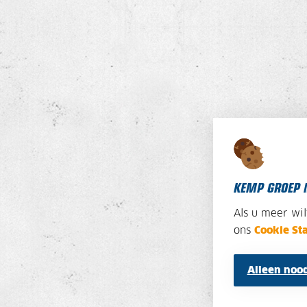
KEMP GROEP 
Als u meer wi
ons
Cookie St
Alleen nood