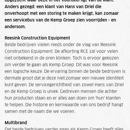
opgezocht waar deze in het voordeel ligt van de klant.
Anders gezegd: een klant van Hans van Driel die
onverhoopt met een storing te maken krijgt, kan zomaar
een servicebus van de Kemp Groep zien voorrijden - en
andersom.
Reesink Construction Equipment
Beide bedrijven vielen reeds onder de vlag van Reesink
Construction Equipment. De afkorting RCE zal voor velen
niet onbekend in de oren klinken. Toch is ervoor gekozen
om verder te gaan als Kemp Groep. Dit was voor Reesink
een logische keuze. De ervaring binnen de beide bedrijven is
dermate groot dat je deze niet zomaar een nieuwe identiteit
kunt geven. De servicegerichtheid van zowel Hans van Driel
en de Kemp Groep is uniek. Gedreven mensen die achter
hun producten staan en er alles aan doen om ‘hun’ klanten
te helpen. Die historie en kernwaarde van ons bedrijf hangt
samen met de naam die we voeren.
Multibrand
Dat beide bedrijven verder gaan als Kemp Groep heeft alles