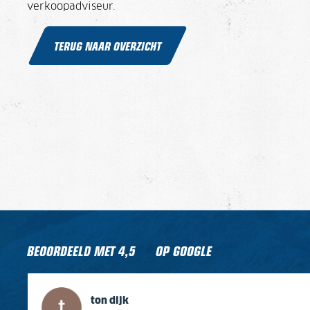
verkoopadviseur.
TERUG NAAR OVERZICHT
BEOORDEELD MET
4,5
OP GOOGLE
ton dijk
Gert van Stein
J B
Jaap Ter Horst
Jurrien Plattel
Kees Van Leeuwen
ton dijk