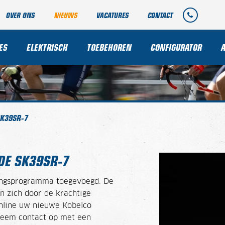
OVER ONS
NIEUWS
VACATURES
CONTACT
ES
ELEKTRISCH
TOEBEHOREN
CONFIGURATOR
SK39SR-7
DE SK39SR-7
ringsprogramma toegevoegd. De
 zich door de krachtige
online uw nieuwe Kobelco
neem contact op met een