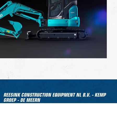
REESINK CONSTRUCTION EQUIPMENT NL B.V. - KEMP
GROEP - DE MEERN
Molensteyn 47
3454 PT De Meern