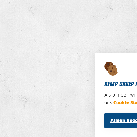
KEMP GROEP 
Als u meer wi
ons
Cookie St
Alleen nood