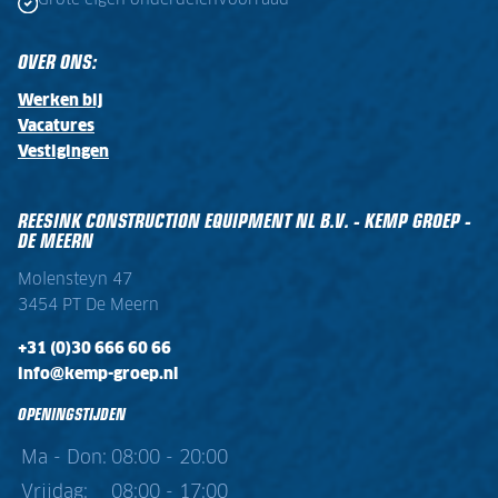
Grote eigen onderdelenvoorraad
OVER ONS:
Werken bij
Vacatures
Vestigingen
REESINK CONSTRUCTION EQUIPMENT NL B.V. - KEMP GROEP -
DE MEERN
Molensteyn 47
3454 PT De Meern
+31 (0)30 666 60 66
info@kemp-groep.nl
OPENINGSTIJDEN
Ma - Don:
08:00 - 20:00
Vrijdag:
08:00 - 17:00