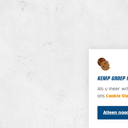
KEMP GROEP 
Als u meer wi
ons
Cookie St
Alleen nood