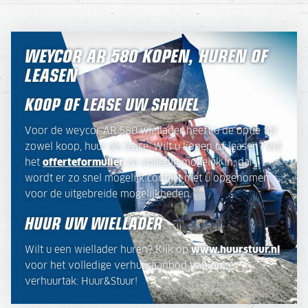
WEYCOR AR 580 KOPEN, HUREN OF
LEASEN
KOOP OF LEASE UW SHOVEL
Voor de weycor AR 580 wiellader heeft u de optie tot
zowel koop, huur als lease. Wilt u kopen of leasen? Vul
het
offerteformulier
zo volledig mogelijk in, dan
wordt er zo snel mogelijk contact met u opgenomen
voor de uitgebreide mogelijkheden.
HUUR UW WIELLADER
Wilt u een wiellader huren? Kijk op
www.huurstuur.nl
voor het volledige verhuuraanbod van onze
verhuurtak: Huur&Stuur!