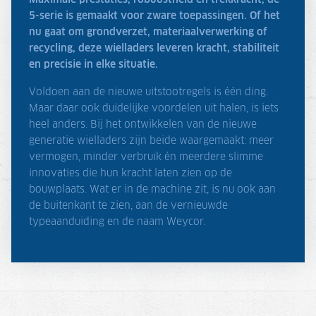
Maximale prestaties, robuustheid en trekkracht, de
5-serie is gemaakt voor zware toepassingen. Of het
nu gaat om grondverzet, materiaalverwerking of
recycling, deze wielladers leveren kracht, stabiliteit
en precisie in elke situatie.
Voldoen aan de nieuwe uitstootregels is één ding.
Maar daar ook duidelijke voordelen uit halen, is iets
heel anders. Bij het ontwikkelen van de nieuwe
generatie wielladers zijn beide waargemaakt: meer
vermogen, minder verbruik én meerdere slimme
innovaties die hun kracht laten zien op de
bouwplaats. Wat er in de machine zit, is nu ook aan
de buitenkant te zien, aan de vernieuwde
typeaanduiding en de naam Weycor.