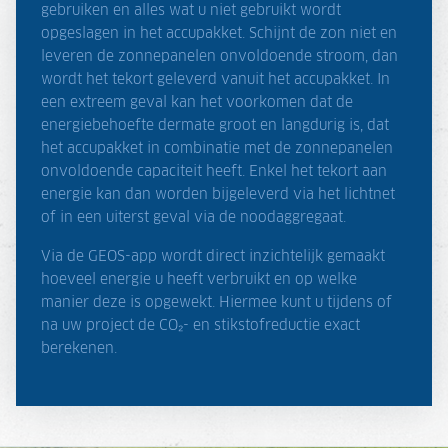
gebruiken en alles wat u niet gebruikt wordt
opgeslagen in het accupakket. Schijnt de zon niet en
leveren de zonnepanelen onvoldoende stroom, dan
wordt het tekort geleverd vanuit het accupakket. In
een extreem geval kan het voorkomen dat de
energiebehoefte dermate groot en langdurig is, dat
het accupakket in combinatie met de zonnepanelen
onvoldoende capaciteit heeft. Enkel het tekort aan
energie kan dan worden bijgeleverd via het lichtnet
of in een uiterst geval via de noodaggregaat.
Via de GEOS-app wordt direct inzichtelijk gemaakt
hoeveel energie u heeft verbruikt en op welke
manier deze is opgewekt. Hiermee kunt u tijdens of
na uw project de CO₂- en stikstofreductie exact
berekenen.