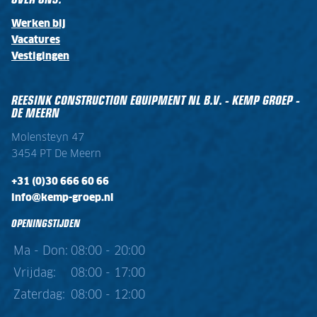
Werken bij
Vacatures
Vestigingen
REESINK CONSTRUCTION EQUIPMENT NL B.V. - KEMP GROEP -
DE MEERN
Molensteyn 47
3454 PT De Meern
+31 (0)30 666 60 66
info@kemp-groep.nl
OPENINGSTIJDEN
Ma - Don:
08:00 - 20:00
Vrijdag:
08:00 - 17:00
Zaterdag:
08:00 - 12:00