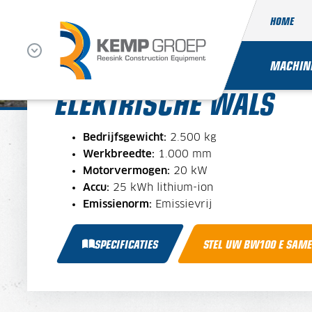
HOME
BOMAG BW100 AD E-
MACHIN
ELEKTRISCHE WALS
Bedrijfsgewicht:
2.500 kg
Werkbreedte:
1.000 mm
Motorvermogen:
20 kW
Accu:
25 kWh lithium-ion
Emissienorm:
Emissievrij
SPECIFICATIES
STEL UW BW100 E SAME