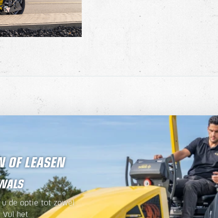
 OF LEASEN
 WALS
u de optie tot zowel
 Vul het