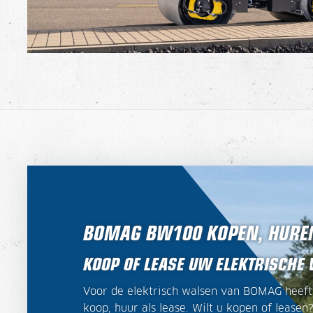
BOMAG BW100 KOPEN, HUREN
KOOP OF LEASE UW ELEKTRISCHE
Voor de elektrisch walsen van BOMAG heeft 
koop, huur als lease. Wilt u kopen of leasen?