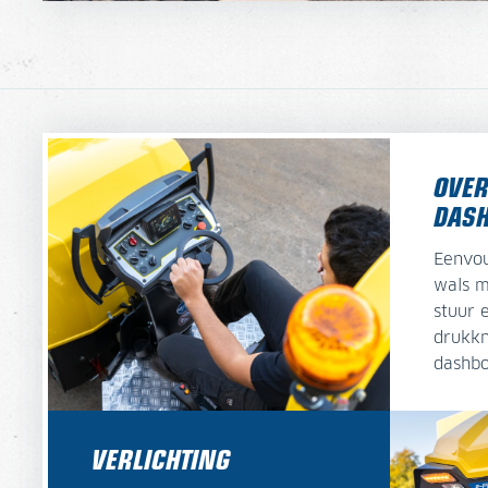
OVER
DAS
Eenvou
wals m
stuur 
drukkn
dashbo
VERLICHTING