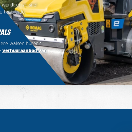
n wordt er zo snel
uitgebreide
WALS
ndere walsen huren?
e
verhuuraanbod van