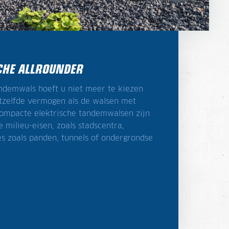
SCHE ALLROUNDER
demwals hoeft u niet meer te kiezen
tzelfde vermogen als de walsen met
 compacte elektrische tandemwalsen zijn
milieu-eisen, zoals stadscentra,
s zoals panden, tunnels of ondergrondse