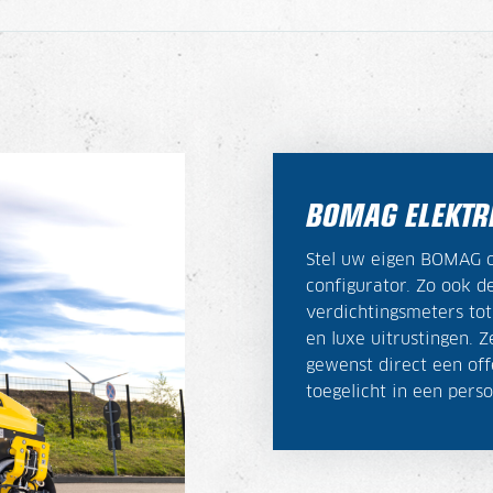
BOMAG ELEKTR
Stel uw eigen BOMAG 
configurator. Zo ook
verdichtingsmeters tot
en luxe uitrustingen. Z
gewenst direct een off
toegelicht in een perso