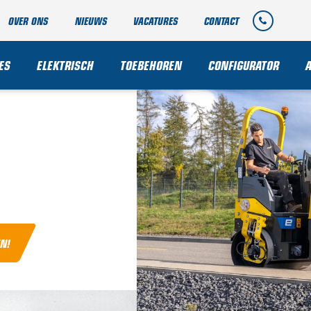
OVER ONS
NIEUWS
VACATURES
CONTACT
5
ES
ELEKTRISCH
TOEBEHOREN
CONFIGURATOR
N!