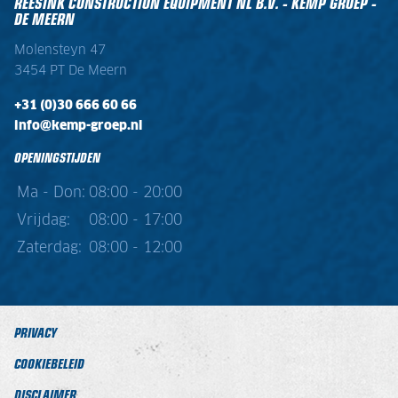
REESINK CONSTRUCTION EQUIPMENT NL B.V. - KEMP GROEP -
DE MEERN
Molensteyn 47
3454 PT De Meern
+31 (0)30 666 60 66
info@kemp-groep.nl
OPENINGSTIJDEN
Ma - Don:
08:00 - 20:00
Vrijdag:
08:00 - 17:00
Zaterdag:
08:00 - 12:00
PRIVACY
COOKIEBELEID
DISCLAIMER