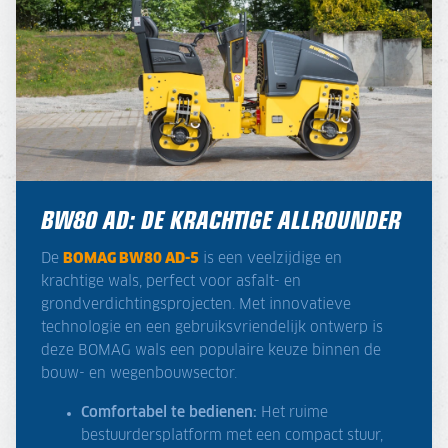
BW80 AD: DE KRACHTIGE ALLROUNDER
De
BOMAG BW80 AD-5
is een veelzijdige en
krachtige wals, perfect voor asfalt- en
grondverdichtingsprojecten. Met innovatieve
technologie en een gebruiksvriendelijk ontwerp is
deze BOMAG wals een populaire keuze binnen de
bouw- en wegenbouwsector.
Comfortabel te bedienen:
Het ruime
bestuurdersplatform met een compact stuur,