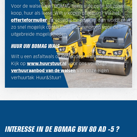
Voor de walsen van BOMAG heeft u de optie tot zowel
koop, huur als lease. Wilt u kopen of leasen? Vul het
offerteformulier
zo volledig mogelijk in, dan wordt er
zo snel mogelijk contact met u opgenomen voor de
uitgebreide mogelijkheden.
HUUR UW BOMAG WALS
Wilt u een asfaltwals of een andere wals(en) huren?
Kijk op
www.huurstuur.nl
voor ons volledige
verhuuraanbod van de walsen
van onze eigen
verhuurtak: Huur&Stuur!
INTERESSE IN DE BOMAG BW 80 AD -5 ?