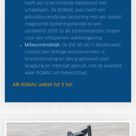
heeft een overzichtelijk dashboard met
schakelaars. De BOMAG wals heeft een
gebruiksvriendelijke bediening met een soepel
reagerende bedieningshendel en een
uitstekend zicht op de trommelranden zorgen
voor een ontspannen werkomgeving.
Milieuvriendelijk:
De BW 80 AD-5 tandemwals
voldoet aan strenge emissienormen, is
brandstofzuinig en stevig gebouwd voor
langdurig en intensief gebruik, met de kwaliteit
waar BOMAG om bekendstaat.
Alle BOMAG walsen tot 5 ton