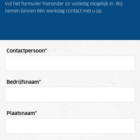
Vul het formulier hieronder zo volledig mogelijk in. Wij
nemen binnen één werkdag contact met u op.
Contactpersoon
*
Bedrijfsnaam
*
Plaatsnaam
*