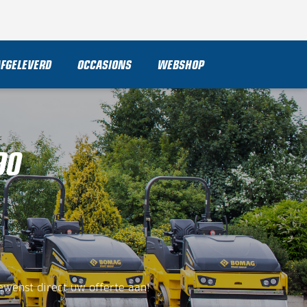
AFGELEVERD
OCCASIONS
WEBSHOP
90
ewenst direct uw offerte aan!