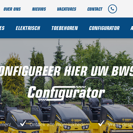
OVER ONS
NIEUWS
VACATURES
CONTACT
ES
ELEKTRISCH
TOEBEHOREN
CONFIGURATOR
ONFIGUREER HIER UW BW
amen!
Ontdek alle mogelijkheden!
Vraag desg