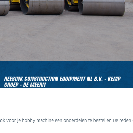
REESINK CONSTRUCTION EQUIPMENT NL B.V. - KEMP
GROEP - DE MEERN
Molensteyn 47
3454 PT De Meern
+31 (0)30 666 60 66
k voor je hobby machine een onderdelen te bestellen De reden de i
 oplossing.
k voor je hobby machine een onderdelen te bestellen De reden de i
info@kemp-groep.nl
OPENINGSTIJDEN