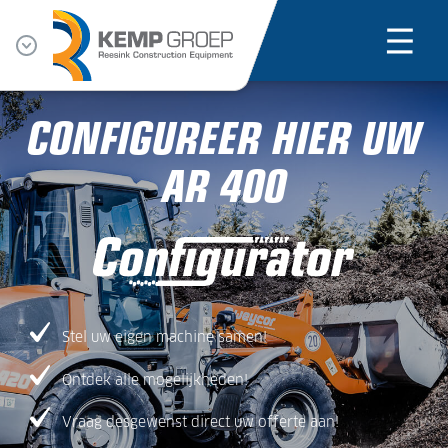
CONFIGUREER HIER UW
AR 400
Stel uw eigen machine samen!
Ontdek alle mogelijkheden!
Vraag desgewenst direct uw offerte aan!