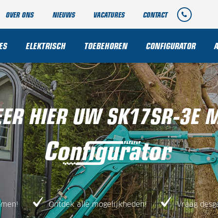
OVER ONS
NIEUWS
VACATURES
CONTACT
ES
ELEKTRISCH
TOEBEHOREN
CONFIGURATOR
ER HIER UW SK17SR-3E 
amen!
Ontdek alle mogelijkheden!
Vraag desg