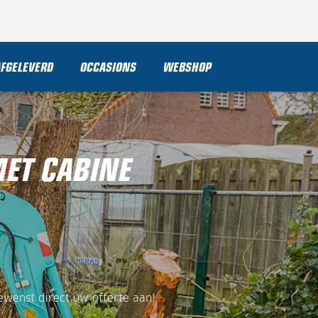
AFGELEVERD
OCCASIONS
WEBSHOP
MET CABINE
ewenst direct uw offerte aan!