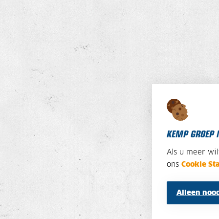
KEMP GROEP 
Als u meer wi
ons
Cookie St
Alleen nood