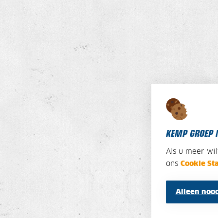
KEMP GROEP 
Als u meer wi
ons
Cookie St
Alleen nood