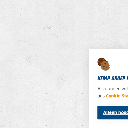
KEMP GROEP 
Als u meer wi
ons
Cookie St
Alleen nood