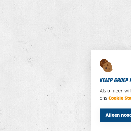
KEMP GROEP 
Als u meer wi
ons
Cookie St
Alleen nood