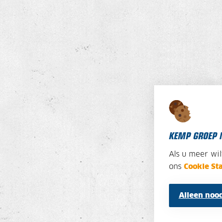
KEMP GROEP 
Als u meer wi
ons
Cookie St
Alleen nood